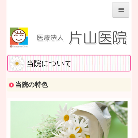
ホーム
医師の紹介
当院について
診療案内
当院について
ワクチンについて
順番予約（iチケット）
当院の特色
施設、設備紹介
地図、交通案内
個人情報保護方針
病児保育室「めばえ」